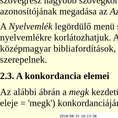
szövegrész nagyobb szövegkörn
azonosítójának megadása az
A
A
Nyelvemlék
legördülő menü s
nyelvemlékre korlátozhatjuk. A
középmagyar bibliafordítások,
szerepelnek.
2.3.
A konkordancia elemei
Az alábbi ábrán a
megk
kezdet
eleje = 'megk') konkordanciájá