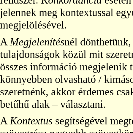
rendszer.
Konkordancia
esetén
jelennek meg kontextussal együ
megjelölésével.
A
Megjelenítés
nél dönthetünk,
tulajdonságok közül mit szeretn
összes információ megjelenik 
könnyebben olvasható / kimáso
szeretnénk, akkor érdemes csak
betűhű alak – választani.
A
Kontextus
segítségével megt