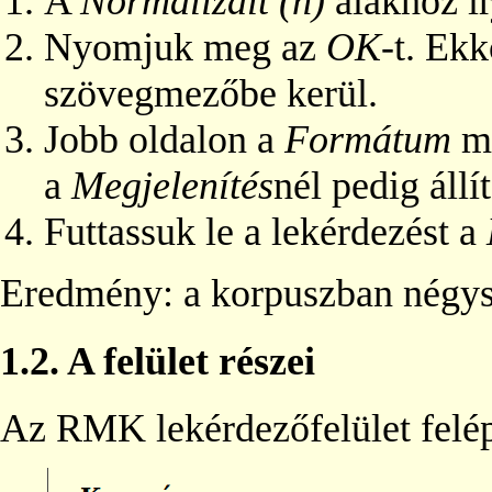
A
Normalizált (n)
alakhoz í
Nyomjuk meg az
OK
-t. Ekk
szövegmezőbe kerül.
Jobb oldalon a
Formátum
m
a
Megjelenítés
nél pedig állí
Futtassuk le a lekérdezést a
Eredmény: a korpuszban négysz
1.2.
A felület részei
Az RMK lekérdezőfelület felépí