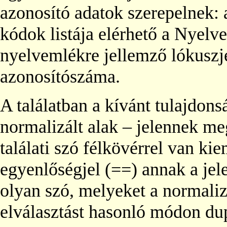
azonosító adatok szerepelnek: 
kódok listája elérhető a Nyelve
nyelvemlékre jellemző lókuszje
azonosítószáma.
A találatban a kívánt tulajdons
normalizált alak – jelennek m
találati szó félkövérrel van ki
egyenlőségjel (==) annak a jele
olyan szó, melyeket a normaliz
elválasztást hasonló módon du