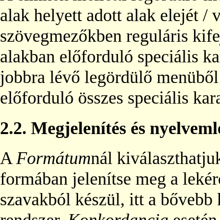
alak helyett adott alak elejét /
szövegmezőkben reguláris kife
alakban előforduló speciális k
jobbra lévő legördülő menüből
előforduló összes speciális kar
2.2.
Megjelenítés és nyelveml
A
Formátum
nál kiválaszthatju
formában jelenítse meg a leké
szavakból készül, itt a bővebb