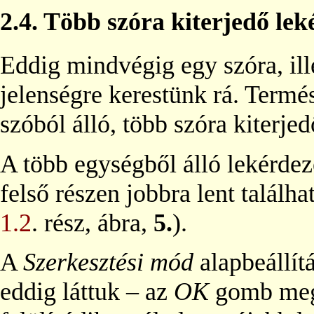
2.4.
Több szóra kiterjedő lek
Eddig mindvégig egy szóra, ill
jelenségre kerestünk rá. Termé
szóból álló, több szóra kiterje
A több egységből álló lekérdezé
felső részen jobbra lent találha
1.2
. rész, ábra,
5.
).
A
Szerkesztési mód
alapbeállít
eddig láttuk – az
OK
gomb meg