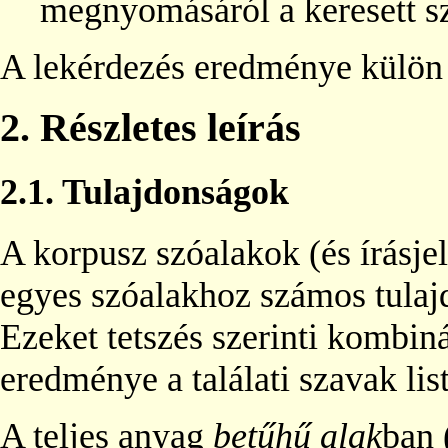
megnyomásáról a keresett sz
A lekérdezés eredménye külön 
2.
Részletes leírás
2.1.
Tulajdonságok
A korpusz szóalakok (és írásje
egyes szóalakhoz számos tulaj
Ezeket tetszés szerinti kombin
eredménye a találati szavak list
A teljes anyag
betűhű alak
ban 