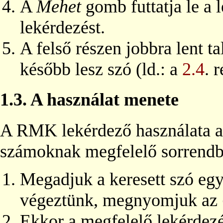
A
Mehet
gomb futtatja le a
lekérdezést.
A felső részen jobbra lent t
később lesz szó (ld.: a
2.4
. r
1.3.
A használat menete
A RMK lekérdező használata ala
számoknak megfelelő sorrendbe
Megadjuk a keresett szó egy
végeztünk, megnyomjuk az
Ekkor a megfelelő lekérdezé