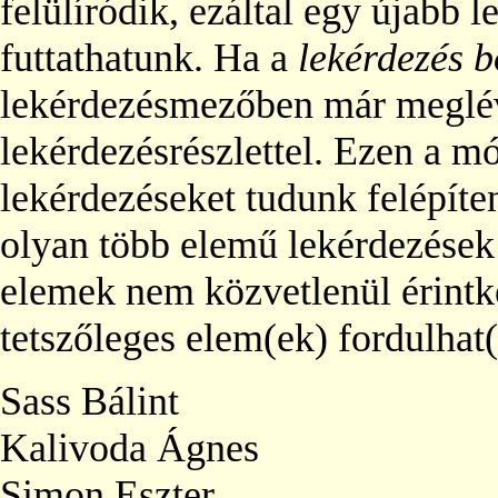
felülíródik, ezáltal egy újabb 
futtathatunk. Ha a
lekérdezés b
lekérdezésmezőben már meglév
lekérdezésrészlettel. Ezen a m
lekérdezéseket tudunk felépíte
olyan több elemű lekérdezések
elemek nem közvetlenül érint
tetszőleges elem(ek) fordulhat(
Sass Bálint
Kalivoda Ágnes
Simon Eszter