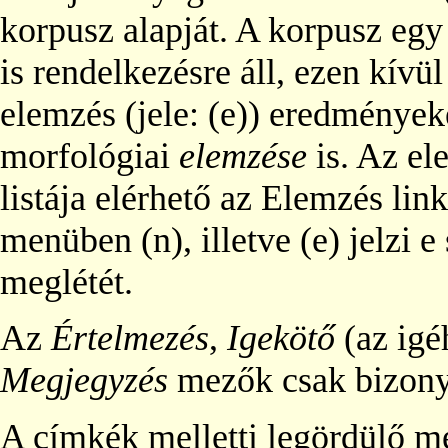
korpusz alapját. A korpusz egy
is rendelkezésre áll, ezen kívü
elemzés (jele: (e)) eredménye
morfológiai
elemzése
is. Az e
listája elérhető az Elemzés link
menüben (n), illetve (e) jelzi 
meglétét.
Az
Értelmezés
,
Igekötő
(az igé
Megjegyzés
mezők csak bizony
A címkék melletti legördülő me