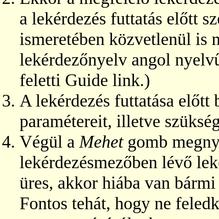
a lekérdezés futtatás előtt s
ismeretében közvetlenül is
lekérdezőnyelv angol nyelvű
feletti Guide link.)
A lekérdezés futtatása előtt 
paramétereit, illetve szüksé
Végül a
Mehet
gomb megnyom
lekérdezésmezőben lévő lek
üres, akkor hiába van bármi
Fontos tehát, hogy ne fele